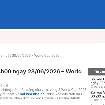
00 ngày 28/06/2026 – World Cup 2026
04h00 ngày 28/06/2026 – World
Tin vắn
Soi kèo 
ngày 09
hà cái
06/08/
 những trận đấu đáng chú ý tại vòng 3 World Cup 2026.
Soi kèo 
ầy đủ nhất
về
soi kèo nhà cái
chính xác của trận đấu
00h00 n
n với bài nhận định soi kèo Croatia vs Ghana 04h00
Đào Nha
06/08/