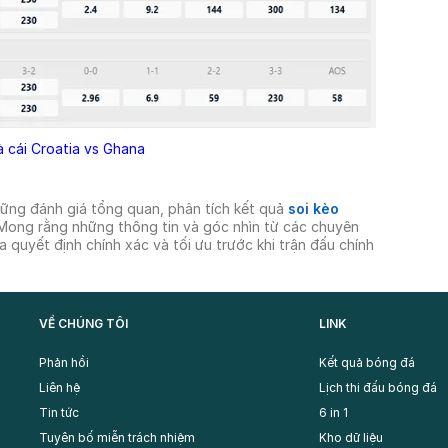
 cái Croatia vs Ghana
những đánh giá tổng quan, phân tích kết quả
soi kèo
 Mong rằng những thông tin và góc nhìn từ các chuyên
a quyết định chính xác và tối ưu trước khi trận đấu chính
VỀ CHÚNG TÔI
LINK
Phản hồi
Kết quả bóng đá
Liên hệ
Lịch thi đấu bóng đá
Tin tức
6 in 1
Tuyên bố miễn trách nhiệm
Kho dữ liệu