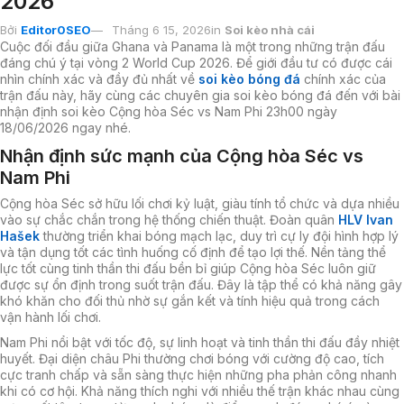
2026
Bởi
Editor0SEO
Tháng 6 15, 2026
in
Soi kèo nhà cái
Cuộc đối đầu giữa Ghana và Panama là một trong những trận đấu
đáng chú ý tại vòng 2 World Cup 2026. Để giới đầu tư có được cái
nhìn chính xác và đầy đủ nhất
về
soi kèo bóng đá
chính xác của
trận đấu này, hãy cùng các chuyên gia soi kèo bóng đá
đến với bài
nhận định soi kèo Cộng hòa Séc vs Nam Phi 23h00 ngày
18/06/2026 ngay nhé.
Nhận định sức mạnh của Cộng hòa Séc vs
Nam Phi
Cộng hòa Séc sở hữu lối chơi kỷ luật, giàu tính tổ chức và dựa nhiều
vào sự chắc chắn trong hệ thống chiến thuật. Đoàn quân
HLV Ivan
Hašek
thường triển khai bóng mạch lạc, duy trì cự ly đội hình hợp lý
và tận dụng tốt các tình huống cố định để tạo lợi thế. Nền tảng thể
lực tốt cùng tinh thần thi đấu bền bỉ giúp Cộng hòa Séc luôn giữ
được sự ổn định trong suốt trận đấu. Đây là tập thể có khả năng gây
khó khăn cho đối thủ nhờ sự gắn kết và tính hiệu quả trong cách
vận hành lối chơi.
Nam Phi nổi bật với tốc độ, sự linh hoạt và tinh thần thi đấu đầy nhiệt
huyết. Đại diện châu Phi thường chơi bóng với cường độ cao, tích
cực tranh chấp và sẵn sàng thực hiện những pha phản công nhanh
khi có cơ hội. Khả năng thích nghi với nhiều thế trận khác nhau cùng