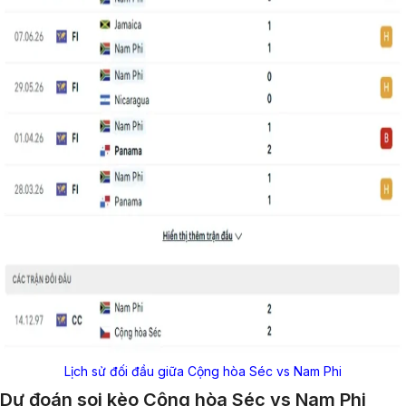
Lịch sử đối đầu giữa Cộng hòa Séc vs Nam Phi
Dự đoán soi kèo Cộng hòa Séc vs Nam Phi