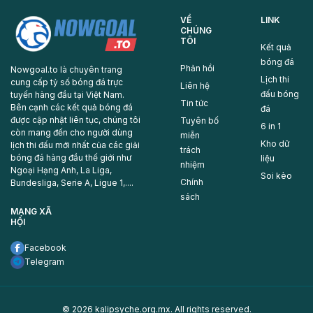
VỀ
LINK
CHÚNG
TÔI
Kết quả
bóng đá
Phản hồi
Nowgoal.to là chuyên trang
Lịch thi
cung cấp tỷ số bóng đá trực
Liên hệ
đấu bóng
tuyến hàng đầu tại Việt Nam.
Tin tức
Bên cạnh các kết quả bóng đá
đá
được cập nhật liên tục, chúng tôi
Tuyên bố
6 in 1
còn mang đến cho người dùng
miễn
Kho dữ
lịch thi đấu mới nhất của các giải
trách
bóng đá hàng đầu thế giới như
liệu
nhiệm
Ngoại Hạng Anh, La Liga,
Soi kèo
Chính
Bundesliga, Serie A, Ligue 1,....
sách
MẠNG XÃ
HỘI
Facebook
Telegram
© 2026 kalipsyche.org.mx. All rights reserved.