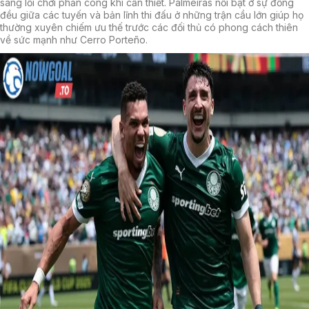
sang lối chơi phản công khi cần thiết. Palmeiras nổi bật ở sự đồng
đều giữa các tuyến và bản lĩnh thi đấu ở những trận cầu lớn giúp họ
thường xuyên chiếm ưu thế trước các đối thủ có phong cách thiên
về sức mạnh như Cerro Porteño.