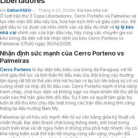
Libertadores
Bởi
Editor0SEO
Tháng 4 27, 2026
in
Soi kèo nhà cái
Ở lượt trận thứ 3 Copa Libertadores, Cerro Porteño và Palmeiras sẽ
tạo nên màn đối đầu nảy lửa, hứa hẹn kịch tính và giàu cảm xúc. Để
giới đầu tư có được cái nhìn chính xác và đầy đủ nhất
về
tỷ lệ kèo
nhà cái
chính xác của trận đấu này, hãy cùng các chuyên gia soi
kèo bóng đá
đến với bài nhận định soi kèo Cerro Porteno vs
Palmeiras 07h30 ngày 30/04/2026.
Nhận định sức mạnh của Cerro Porteno vs
Palmeiras
Cerro Porteno
là đại diện tiêu biểu của bóng đá Paraguay với lối
chơi giàu thể lực và tinh thần thi đấu máu lửa. Đội bóng này thường
tận dụng rất tốt lợi thế sân nhà nơi họ tạo ra áp lực lớn bằng sự cổ vũ
cuồng nhiệt và nhịp độ thi đấu cao. Cerro Porteño mạnh ở khả năng
tranh chấp, chơi trực diện và không ngại va chạm khiến đối thủ dễ bị
cuốn vào thế trận giàu tính đối đầu. Sự lì lợm và quyết tâm giúp họ
luôn là đối thủ khó chịu đặc biệt trong các trận đấu mang tính căng
thẳng tại đấu trường Nam Mỹ.
Palmeiras lại sở hữu sức mạnh đến từ sự cân bằng giữa kỹ thuật và
chiến thuật. Đại diện Brazil chơi bóng thông minh, linh hoạt trong
cách triển khai và rất nguy hiểm ở những pha phối hợp nhanh. Họ có
khả năng kiểm soát thế trận tốt nhưng cũng sẵn sàng chuyển đổi