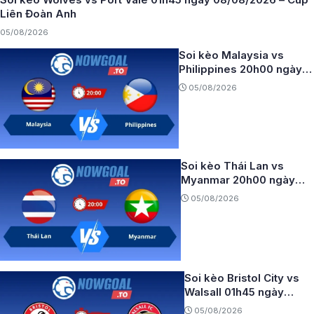
Liên Đoàn Anh
05/08/2026
Soi kèo Malaysia vs
Philippines 20h00 ngày
08/08/2026 – ASEAN
05/08/2026
Championship
Soi kèo Thái Lan vs
Myanmar 20h00 ngày
08/08/2026 – ASEAN
05/08/2026
Championship
Soi kèo Bristol City vs
Walsall 01h45 ngày
07/08/2026 – Cúp Liên
05/08/2026