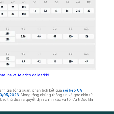
sasuna vs Atletico de Madrid
đánh giá tổng quan, phân tích kết quả
soi kèo CA
13/05/2026
. Mong rằng những thông tin và góc nhìn từ
 bet thủ đưa ra quyết định chính xác và tối ưu trước khi