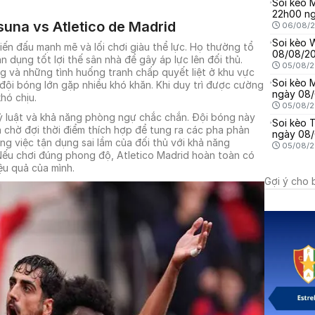
Soi kèo 
22h00 ng
una vs Atletico de Madrid
Đoàn An
06/08/
Soi kèo 
iến đấu mạnh mẽ và lối chơi giàu thể lực. Họ thường tổ
08/08/20
ận dụng tốt lợi thế sân nhà để gây áp lực lên đối thủ.
05/08/
 và những tình huống tranh chấp quyết liệt ở khu vực
Soi kèo M
 đội bóng lớn gặp nhiều khó khăn. Khi duy trì được cường
ngày 08
hó chịu.
Champio
05/08/
kỷ luật và khả năng phòng ngự chắc chắn. Đội bóng này
Soi kèo 
à chờ đợi thời điểm thích hợp để tung ra các pha phản
ngày 08
ng việc tận dụng sai lầm của đối thủ với khả năng
Champio
05/08/
 Nếu chơi đúng phong độ, Atletico Madrid hoàn toàn có
ệu quả của mình.
Gợi ý cho 