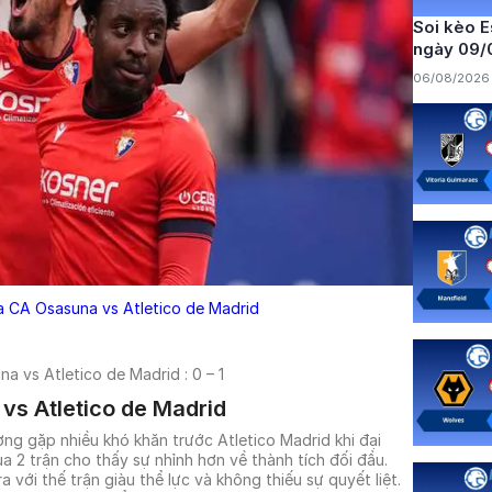
Soi kèo E
ngày 09/
06/08/2026
 CA Osasuna vs Atletico de Madrid
a vs Atletico de Madrid : 0 – 1
vs Atletico de Madrid
ng gặp nhiều khó khăn trước Atletico Madrid khi đại
a 2 trận cho thấy sự nhỉnh hơn về thành tích đối đầu.
 với thế trận giàu thể lực và không thiếu sự quyết liệt.