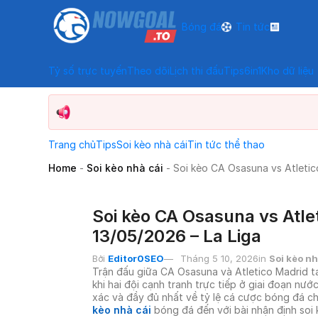
Bóng đá
Tin tức
Tỷ số trực tuyến
Theo dõi
Lịch thi đấu
Tips
6in1
Kho dữ liệu
Trang chủ
Tips
Soi kèo nhà cái
Tin tức thể thao
Home
-
Soi kèo nhà cái
-
Soi kèo CA Osasuna vs Atletic
Soi kèo CA Osasuna vs Atl
13/05/2026 – La Liga
Bởi
Editor0SEO
Tháng 5 10, 2026
in
Soi kèo nh
Trận đấu giữa CA Osasuna và Atletico Madrid tạ
khi hai đội cạnh tranh trực tiếp ở giai đoạn nướ
xác và đầy đủ nhất
về
tỷ lệ cá cược bóng đá
ch
kèo nhà cái
bóng đá
đến với bài nhận định so