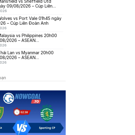
Mansfield vs Sheffield Utd
ày 09/08/2026 – Cúp Liên
h
2026
Wolves vs Port Vale 01h45 ngày
26 – Cúp Liên Đoàn Anh
2026
alaysia vs Philippines 20h00
/08/2026 – ASEAN
nship
2026
Thái Lan vs Myanmar 20h00
/08/2026 – ASEAN
nship
2026
bạn