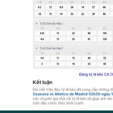
Bảng tỷ lệ kèo CA O
Kết luận
Bài viết trên đây tỷ lệ kèo đã cung cấp những 
Osasuna vs Atletico de Madrid 02h30 ngày 
các chuyên gia nhà cái tỷ lệ kèo sẽ giúp anh em
trận đấu chính thức khởi tranh.