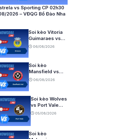
strela vs Sporting CP 02h30
08/2026 – VĐQG Bồ Đào Nha
Soi kèo Vitoria
Guimaraes vs
Arouca 00h00
06/08/2026
ngày
09/08/2026 –
VĐQG Bồ Đào
Soi kèo
Nha
Mansfield vs
Sheffield Utd
06/08/2026
22h00 ngày
09/08/2026 –
Cúp Liên Đoàn
Soi kèo Wolves
Anh
vs Port Vale
01h45 ngày
05/08/2026
08/08/2026 –
Cúp Liên Đoàn
Anh
Soi kèo