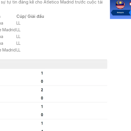
sự tự tin đáng kể cho Atletico Madrid trước cuộc tái
h
Cúp/ Giải đấu
na
LL
e Madrid
LL
na
LL
na
LL
e Madrid
LL