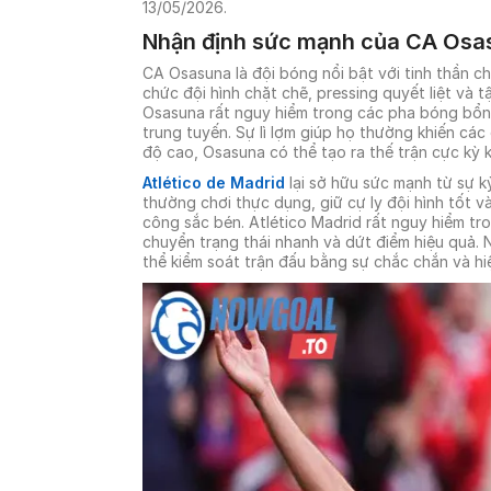
13/05/2026.
Nhận định sức mạnh của CA Osas
CA Osasuna là đội bóng nổi bật với tinh thần ch
chức đội hình chặt chẽ, pressing quyết liệt và t
Osasuna rất nguy hiểm trong các pha bóng bổng
trung tuyến. Sự lì lợm giúp họ thường khiến các
độ cao, Osasuna có thể tạo ra thế trận cực kỳ k
Atlético de Madrid
lại sở hữu sức mạnh từ sự 
thường chơi thực dụng, giữ cự ly đội hình tốt v
công sắc bén. Atlético Madrid rất nguy hiểm tro
chuyển trạng thái nhanh và dứt điểm hiệu quả.
thể kiểm soát trận đấu bằng sự chắc chắn và hi