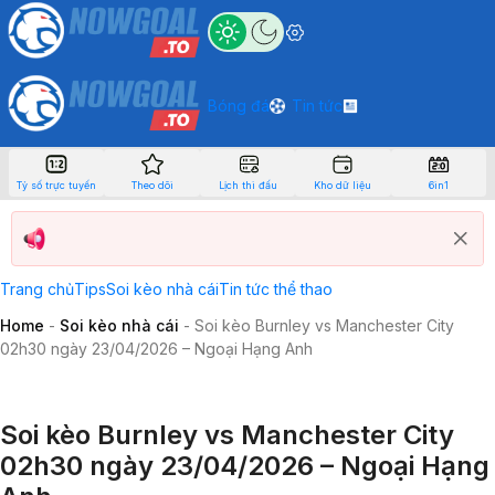
Bóng đá
Tin tức
Tỷ số trực tuyến
Theo dõi
Lịch thi đấu
Kho dữ liệu
6in1
Trang chủ
Tips
Soi kèo nhà cái
Tin tức thể thao
Home
-
Soi kèo nhà cái
-
Soi kèo Burnley vs Manchester City
02h30 ngày 23/04/2026 – Ngoại Hạng Anh
Soi kèo Burnley vs Manchester City
02h30 ngày 23/04/2026 – Ngoại Hạng