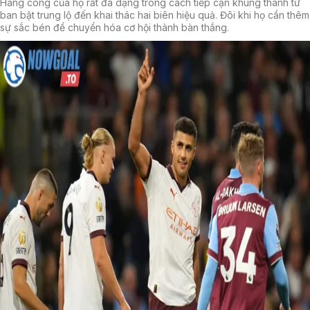
Hàng công của họ rất đa dạng trong cách tiếp cận khung thành từ
ban bật trung lộ đến khai thác hai biên hiệu quả. Đôi khi họ cần thêm
sự sắc bén để chuyển hóa cơ hội thành bàn thắng.