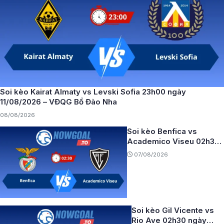
Soi kèo Kairat Almaty vs Levski Sofia 23h00 ngày
11/08/2026 – VĐQG Bồ Đào Nha
08/08/2026
Soi kèo Benfica vs
Academico Viseu 02h30
ngày 10/08/2026 – VĐQG
07/08/2026
Bồ Đào Nha
Soi kèo Gil Vicente vs
Rio Ave 02h30 ngày