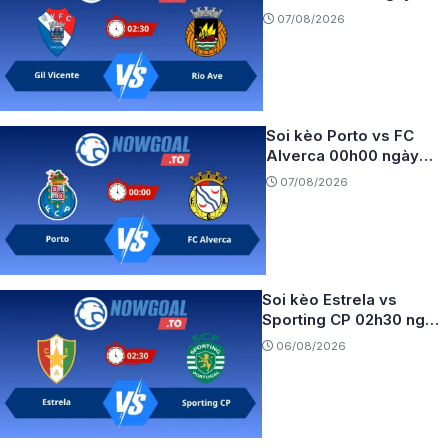
10/08/2026 – VĐQG Bồ
07/08/2026
Đào Nha
Soi kèo Porto vs FC
Alverca 00h00 ngày
10/08/2026 – VĐQG Bồ
07/08/2026
Đào Nha
Soi kèo Estrela vs
Sporting CP 02h30 ngày
09/08/2026 – VĐQG Bồ
06/08/2026
Đào Nha