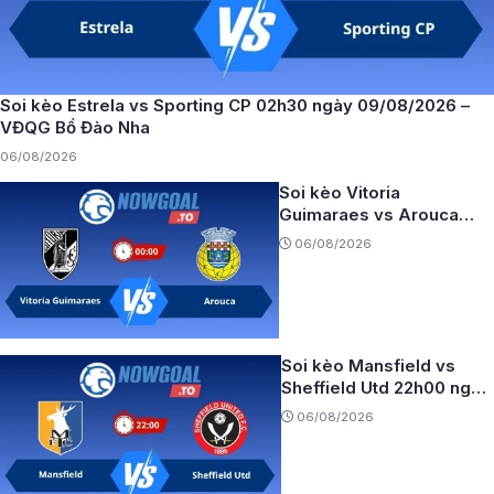
Soi kèo Estrela vs Sporting CP 02h30 ngày 09/08/2026 –
VĐQG Bồ Đào Nha
06/08/2026
Soi kèo Vitoria
Guimaraes vs Arouca
00h00 ngày 09/08/2026
06/08/2026
– VĐQG Bồ Đào Nha
Soi kèo Mansfield vs
Sheffield Utd 22h00 ngày
09/08/2026 – Cúp Liên
06/08/2026
Đoàn Anh