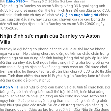
Bởi
Editor0SEO
Tháng 5 7, 2026
in
Soi kèo nhà cái
Trận đấu giữa Burnley vs Aston Villa tại vòng 36 Ngoại hạng Anh
được kỳ vọng sẽ mang đến thế trận kịch tính. Để giới đầu tư có được
cái nhìn chính xác và đầy đủ nhất
về
tỷ lệ cá cược bóng đá
chính
xác của trận đấu này, hãy cùng các chuyên gia soi kèo bóng đá
đến với bài nhận định soi kèo Burnley vs Aston Villa 20h00 ngày
10/05/2026.
Nhận định sức mạnh của Burnley vs Aston
Villa
Burnley là đội bóng có phong cách thi đấu giàu thể lực và không
ngại va chạm. Họ thường chơi trực diện, ưu tiên sự chắc chắn trong
phòng ngự và tận dụng các tình huống bóng dài để gây áp lực lên
đối thủ. Burnley đặc biệt nguy hiểm trong những pha bóng bổng và
các tình huống cố định nhờ khả năng tranh chấp tốt. Khi được chơi
trên sân nhà, họ thường tạo ra thế trận khó chịu với cường độ thi đấu
cao. Tinh thần chiến đấu bền bỉ là yếu tố giúp Burnley luôn trở thành
đối thủ không dễ bị khuất phục.
Aston Villa
lại sở hữu lối chơi cân bằng và giàu tính tổ chức hơn. Đội
bóng này có khả năng kiểm soát thế trận khá tốt, triển khai bóng
mạch lạc và tạo ra nhiều phương án tấn công linh hoạt. Aston Villa
nguy hiểm ở các pha chuyển trạng thái nhanh cùng khả năng phối
hợp hiệu quả giữa các tuyến. Sự ổn định trong cách vận hành giúp
họ thường duy trì được áp lực trong suốt trận đấu. Nếu thi đấu đúng