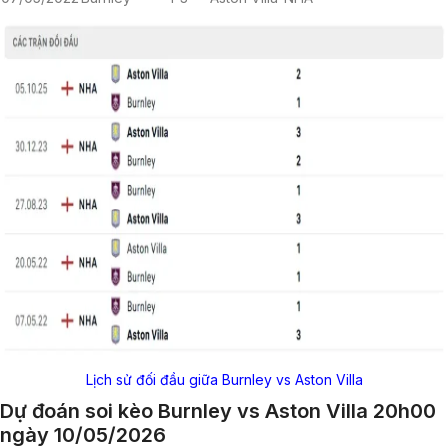
Lịch sử đối đầu giữa Burnley vs Aston Villa
Dự đoán soi kèo Burnley vs Aston Villa 20h00
ngày 10/05/2026