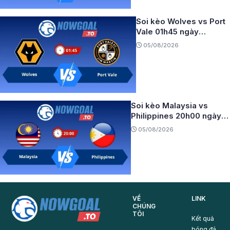
Soi kèo Wolves vs Port
Vale 01h45 ngày
08/08/2026 – Cúp Liên
05/08/2026
Đoàn Anh
Soi kèo Malaysia vs
Philippines 20h00 ngày
08/08/2026 – ASEAN
05/08/2026
Championship
VỀ
LINK
CHÚNG
TÔI
Kết quả
bóng đá