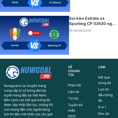
Soi kèo Estrela vs
Sporting CP 02h30 ngày
09/08/2026 – VĐQG Bồ
06/08/2026
Đào Nha
VỀ
LINK
CHÚNG
TÔI
Kết quả
bóng đá
Phản hồi
Nowgoal.to là chuyên trang
Lịch thi
cung cấp tỷ số bóng đá trực
Liên hệ
đấu bóng
tuyến hàng đầu tại Việt Nam.
Tin tức
Bên cạnh các kết quả bóng đá
đá
được cập nhật liên tục, chúng tôi
Tuyên bố
6 in 1
còn mang đến cho người dùng
miễn
Kho dữ
lịch thi đấu mới nhất của các giải
trách