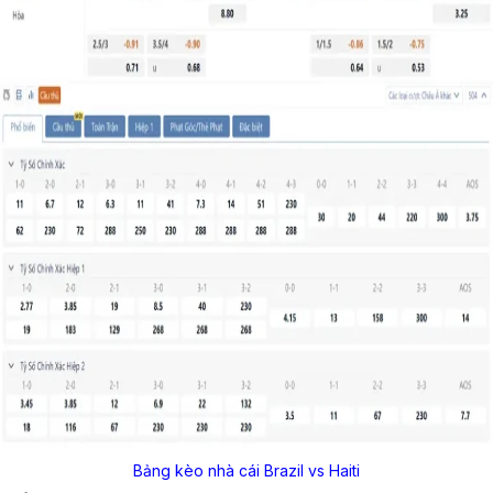
Bảng kèo nhà cái Brazil vs Haiti