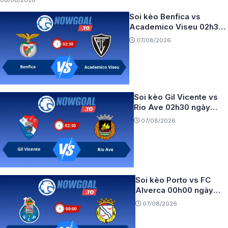
Soi kèo Benfica vs
Academico Viseu 02h30
ngày 10/08/2026 – VĐQG
07/08/2026
Bồ Đào Nha
Soi kèo Gil Vicente vs
Rio Ave 02h30 ngày
10/08/2026 – VĐQG Bồ
07/08/2026
Đào Nha
Soi kèo Porto vs FC
Alverca 00h00 ngày
10/08/2026 – VĐQG Bồ
07/08/2026
Đào Nha