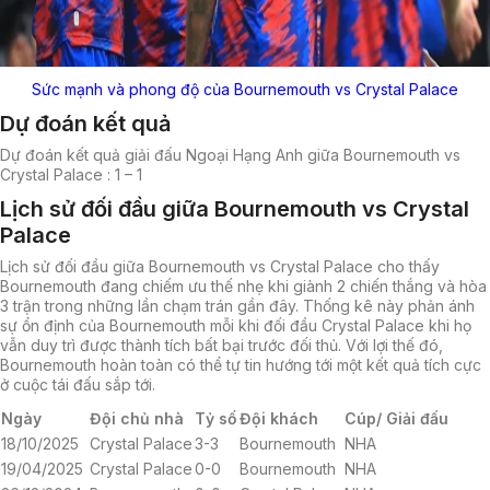
Sức mạnh và phong độ của Bournemouth vs Crystal Palace
Dự đoán kết quả
Dự đoán kết quả giải đấu Ngoại Hạng Anh giữa Bournemouth vs
Crystal Palace : 1 – 1
Lịch sử đối đầu giữa Bournemouth vs Crystal
Palace
Lịch sử đối đầu giữa Bournemouth vs Crystal Palace cho thấy
Bournemouth đang chiếm ưu thế nhẹ khi giành 2 chiến thắng và hòa
3 trận trong những lần chạm trán gần đây. Thống kê này phản ánh
sự ổn định của Bournemouth mỗi khi đối đầu Crystal Palace khi họ
vẫn duy trì được thành tích bất bại trước đối thủ. Với lợi thế đó,
Bournemouth hoàn toàn có thể tự tin hướng tới một kết quả tích cực
ở cuộc tái đấu sắp tới.
Ngày
Đội chủ nhà
Tỷ số
Đội khách
Cúp/ Giải đấu
18/10/2025
Crystal Palace
3-3
Bournemouth
NHA
19/04/2025
Crystal Palace
0-0
Bournemouth
NHA