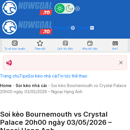
Bóng đá
Tin tức
Tỷ số trực tuyến
Theo dõi
Lịch thi đấu
Kho dữ liệu
6in1
Trang chủ
Tips
Soi kèo nhà cái
Tin tức thể thao
Home
-
Soi kèo nhà cái
-
Soi kèo Bournemouth vs Crystal Palace
20h00 ngày 03/05/2026 – Ngoại Hạng Anh
Soi kèo Bournemouth vs Crystal
Palace 20h00 ngày 03/05/2026 –