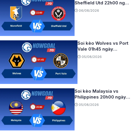
Sheffield Utd 22h00 ngày
09/08/2026 – Cúp Liên
06/08/2026
Đoàn Anh
Soi kèo Wolves vs Port
Vale 01h45 ngày
08/08/2026 – Cúp Liên
05/08/2026
Đoàn Anh
Soi kèo Malaysia vs
Philippines 20h00 ngày
08/08/2026 – ASEAN
05/08/2026
Championship