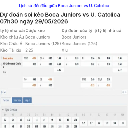
Lịch sử đối đầu giữa Boca Juniors vs U. Catolica
Dự đoán soi kèo Boca Juniors vs U. Catolica
07h30 ngày 29/05/2026
tỷ lệ nhà cái
Cược kèo
Dự đoán của tỷ lệ tỷ lệ nhà cái
Kèo châu Âu
Boca Juniors
Boca Juniors
Kèo Châu Á
Boca Juniors (1.25)
Boca Juniors (1.25)
Kèo Tài xỉu
2.25
Xỉu