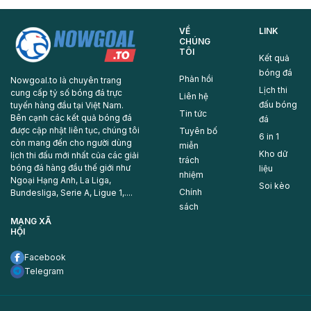
VỀ
LINK
CHÚNG
TÔI
Kết quả
bóng đá
Phản hồi
Nowgoal.to là chuyên trang
Lịch thi
cung cấp tỷ số bóng đá trực
Liên hệ
đấu bóng
tuyến hàng đầu tại Việt Nam.
Tin tức
Bên cạnh các kết quả bóng đá
đá
được cập nhật liên tục, chúng tôi
Tuyên bố
6 in 1
còn mang đến cho người dùng
miễn
Kho dữ
lịch thi đấu mới nhất của các giải
trách
bóng đá hàng đầu thế giới như
liệu
nhiệm
Ngoại Hạng Anh, La Liga,
Soi kèo
Chính
Bundesliga, Serie A, Ligue 1,....
sách
MẠNG XÃ
HỘI
Facebook
Telegram