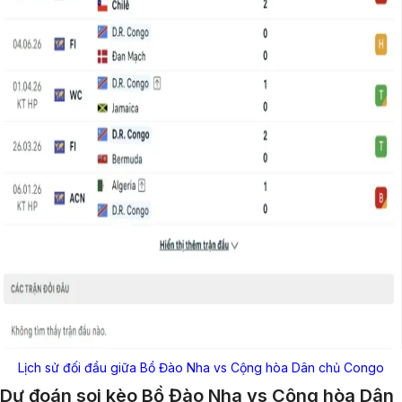
Lịch sử đối đầu giữa Bồ Đào Nha vs Cộng hòa Dân chủ Congo
Dự đoán soi kèo Bồ Đào Nha vs Cộng hòa Dân