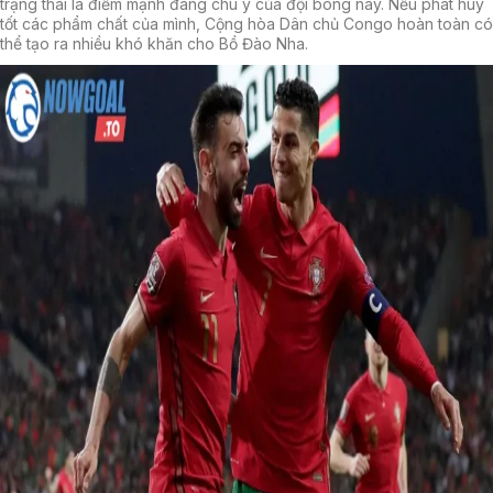
trạng thái là điểm mạnh đáng chú ý của đội bóng này. Nếu phát huy
tốt các phẩm chất của mình, Cộng hòa Dân chủ Congo hoàn toàn có
thể tạo ra nhiều khó khăn cho Bồ Đào Nha.