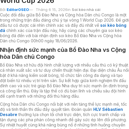
World Cup 2026
Bởi
Editor0SEO
Tháng 6 15, 2026
in
Soi kèo nhà cái
Cuộc đối đầu giữa Bồ Đào Nha và Cộng hòa Dân chủ Congo là một
trong những trận đấu đáng chú ý tại vòng 1 World Cup 2026. Để giới
đầu tư có được cái nhìn chính xác và đầy đủ nhất
về
soi kèo bóng
đá
chính xác của trận đấu này, hãy cùng các chuyên gia soi kèo
bóng đá
đến với bài nhận định soi kèo Bồ Đào Nha vs Cộng hòa
Dân chủ Congo 00h00 ngày 18/06/2026.
Nhận định sức mạnh của Bồ Đào Nha vs Cộng
hòa Dân chủ Congo
Bồ Đào Nha sở hữu đội hình chất lượng với nhiều cầu thủ có kỹ thuật
cá nhân xuất sắc và tư duy chiến thuật hiện đại. Đại diện châu Âu nổi
bật ở khả năng kiểm soát bóng, tổ chức tấn công đa dạng và tạo
đột biến từ nhiều vị trí trên sân. Sự kết hợp giữa kinh nghiệm thi đấu
đỉnh cao và sức trẻ giúp Bồ Đào Nha duy trì sức mạnh ổn định trong
cả công lẫn thủ. Đây là tập thể có đủ bản lĩnh và chiều sâu đội hình
để cạnh tranh với những đối thủ hàng đầu.
Cộng hòa Dân chủ Congo nổi bật với nền tảng thể lực mạnh mẽ, tốc
độ và tinh thần thi đấu đầy quyết tâm. Đoàn quân
HLV Sébastien
Desabre
thường lựa chọn lối chơi trực diện, tích cực tranh chấp và
tận dụng các pha phản công nhanh để gây sức ép lên đối phương.
Sự nhiệt huyết cùng khả năng bùng nổ ở những tình huống chuyển