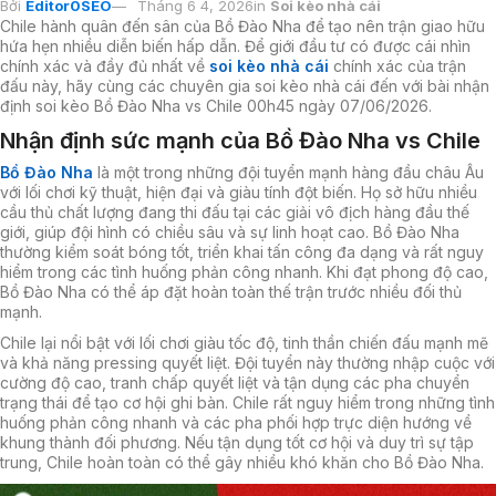
Bởi
Editor0SEO
Tháng 6 4, 2026
in
Soi kèo nhà cái
Chile hành quân đến sân của Bồ Đào Nha để tạo nên trận giao hữu
hứa hẹn nhiều diễn biến hấp dẫn. Để giới đầu tư có được cái nhìn
chính xác và đầy đủ nhất
về
soi kèo nhà cái
chính xác của trận
đấu này, hãy cùng các chuyên gia soi kèo nhà cái
đến với bài nhận
định soi kèo Bồ Đào Nha vs Chile 00h45 ngày 07/06/2026.
Nhận định sức mạnh của Bồ Đào Nha vs Chile
Bồ Đào Nha
là một trong những đội tuyển mạnh hàng đầu châu Âu
với lối chơi kỹ thuật, hiện đại và giàu tính đột biến. Họ sở hữu nhiều
cầu thủ chất lượng đang thi đấu tại các giải vô địch hàng đầu thế
giới, giúp đội hình có chiều sâu và sự linh hoạt cao. Bồ Đào Nha
thường kiểm soát bóng tốt, triển khai tấn công đa dạng và rất nguy
hiểm trong các tình huống phản công nhanh. Khi đạt phong độ cao,
Bồ Đào Nha có thể áp đặt hoàn toàn thế trận trước nhiều đối thủ
mạnh.
Chile lại nổi bật với lối chơi giàu tốc độ, tinh thần chiến đấu mạnh mẽ
và khả năng pressing quyết liệt. Đội tuyển này thường nhập cuộc với
cường độ cao, tranh chấp quyết liệt và tận dụng các pha chuyển
trạng thái để tạo cơ hội ghi bàn. Chile rất nguy hiểm trong những tình
huống phản công nhanh và các pha phối hợp trực diện hướng về
khung thành đối phương. Nếu tận dụng tốt cơ hội và duy trì sự tập
trung, Chile hoàn toàn có thể gây nhiều khó khăn cho Bồ Đào Nha.