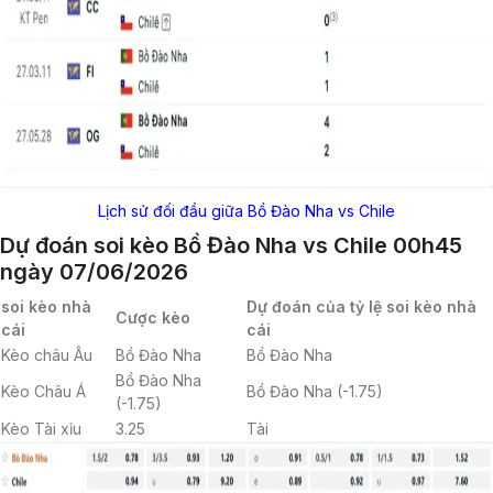
Lịch sử đối đầu giữa Bồ Đào Nha vs Chile
Dự đoán soi kèo Bồ Đào Nha vs Chile 00h45
ngày 07/06/2026
soi kèo nhà
Dự đoán của tỷ lệ soi kèo nhà
Cược kèo
cái
cái
Kèo châu Âu
Bồ Đào Nha
Bồ Đào Nha
Bồ Đào Nha
Kèo Châu Á
Bồ Đào Nha (-1.75)
(-1.75)
Kèo Tài xỉu
3.25
Tài