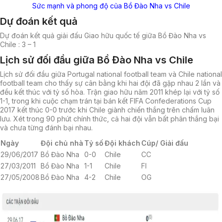
Sức mạnh và phong độ của Bồ Đào Nha vs Chile
Dự đoán kết quả
Dự đoán kết quả giải đấu Giao hữu quốc tế giữa Bồ Đào Nha vs
Chile : 3 – 1
Lịch sử đối đầu giữa Bồ Đào Nha vs Chile
Lịch sử đối đầu giữa Portugal national football team và Chile national
football team cho thấy sự cân bằng khi hai đội đã gặp nhau 2 lần và
đều kết thúc với tỷ số hòa. Trận giao hữu năm 2011 khép lại với tỷ số
1-1, trong khi cuộc chạm trán tại bán kết FIFA Confederations Cup
2017 kết thúc 0-0 trước khi Chile giành chiến thắng trên chấm luân
lưu. Xét trong 90 phút chính thức, cả hai đội vẫn bất phân thắng bại
và chưa từng đánh bại nhau.
Ngày
Đội chủ nhà
Tỷ số
Đội khách
Cúp/ Giải đấu
29/06/2017
Bồ Đào Nha
0-0
Chile
CC
27/03/2011
Bồ Đào Nha
1-1
Chile
FI
27/05/2008
Bồ Đào Nha
4-2
Chile
OG