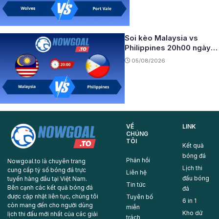
Soi kèo Malaysia vs
Philippines 20h00 ngày
08/08/2026 – ASEAN
05/08/2026
Championship
VỀ
LINK
CHÚNG
TÔI
Kết quả
bóng đá
Phản hồi
Nowgoal.to là chuyên trang
Lịch thi
cung cấp tỷ số bóng đá trực
Liên hệ
đấu bóng
tuyến hàng đầu tại Việt Nam.
Tin tức
Bên cạnh các kết quả bóng đá
đá
được cập nhật liên tục, chúng tôi
Tuyên bố
6 in 1
còn mang đến cho người dùng
miễn
Kho dữ
lịch thi đấu mới nhất của các giải
trách