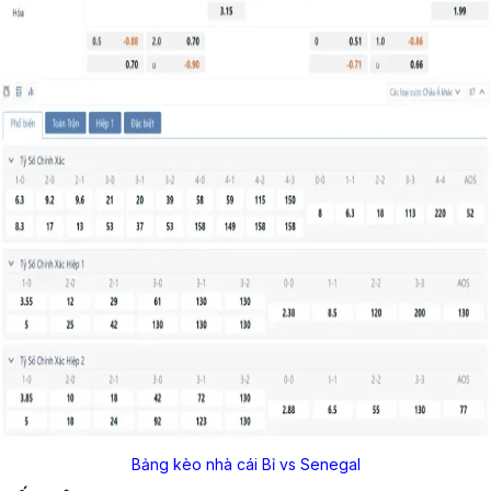
Bảng kèo nhà cái Bỉ vs Senegal