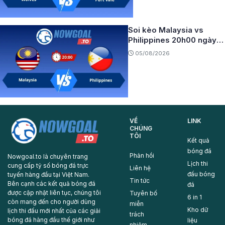
Soi kèo Malaysia vs
Philippines 20h00 ngày
08/08/2026 – ASEAN
05/08/2026
Championship
VỀ
LINK
CHÚNG
TÔI
Kết quả
bóng đá
Phản hồi
Nowgoal.to là chuyên trang
Lịch thi
cung cấp tỷ số bóng đá trực
Liên hệ
đấu bóng
tuyến hàng đầu tại Việt Nam.
Tin tức
Bên cạnh các kết quả bóng đá
đá
được cập nhật liên tục, chúng tôi
Tuyên bố
6 in 1
còn mang đến cho người dùng
miễn
Kho dữ
lịch thi đấu mới nhất của các giải
trách
bóng đá hàng đầu thế giới như
liệu
nhiệm