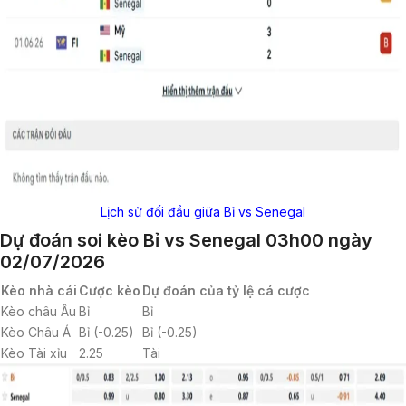
Lịch sử đối đầu giữa Bỉ vs Senegal
Dự đoán soi kèo Bỉ vs Senegal 03h00 ngày
02/07/2026
Kèo nhà cái
Cược kèo
Dự đoán của tỷ lệ cá cược
Kèo châu Âu
Bỉ
Bỉ
Kèo Châu Á
Bỉ (-0.25)
Bỉ (-0.25)
Kèo Tài xỉu
2.25
Tài