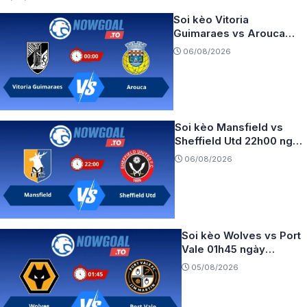
Soi kèo Vitoria
Guimaraes vs Arouca
00h00 ngày 09/08/2026
06/08/2026
– VĐQG Bồ Đào Nha
Soi kèo Mansfield vs
Sheffield Utd 22h00 ngày
09/08/2026 – Cúp Liên
06/08/2026
Đoàn Anh
Soi kèo Wolves vs Port
Vale 01h45 ngày
08/08/2026 – Cúp Liên
05/08/2026
Đoàn Anh