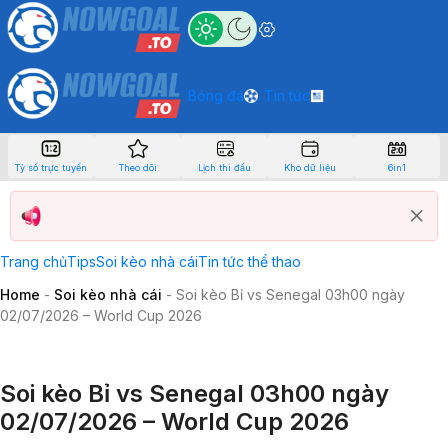
Bóng đá
Tin tức
Tỷ số trực tuyến
Theo dõi
Lịch thi đấu
Kho dữ liệu
6in1
Trang chủ
Tips
Soi kèo nhà cái
Tin tức thể thao
Home
-
Soi kèo nhà cái
-
Soi kèo Bỉ vs Senegal 03h00 ngày
02/07/2026 – World Cup 2026
Soi kèo Bỉ vs Senegal 03h00 ngày
02/07/2026 – World Cup 2026