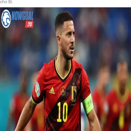
cho Bỉ.