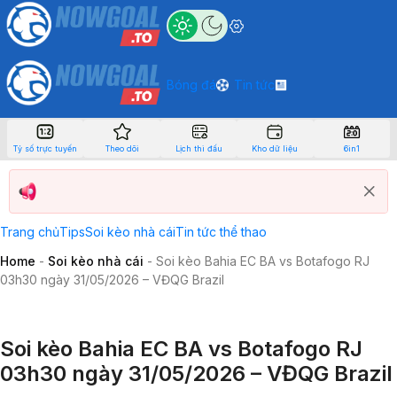
Bóng đá
Tin tức
Tỷ số trực tuyến
Theo dõi
Lịch thi đấu
Kho dữ liệu
6in1
Trang chủ
Tips
Soi kèo nhà cái
Tin tức thể thao
Home
-
Soi kèo nhà cái
-
Soi kèo Bahia EC BA vs Botafogo RJ
03h30 ngày 31/05/2026 – VĐQG Brazil
Soi kèo Bahia EC BA vs Botafogo RJ
03h30 ngày 31/05/2026 – VĐQG Brazil