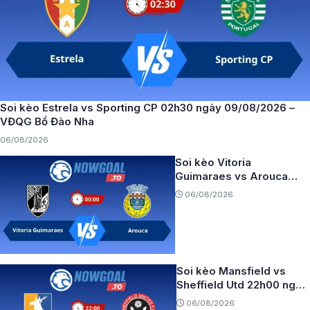
Soi kèo Estrela vs Sporting CP 02h30 ngày 09/08/2026 –
VĐQG Bồ Đào Nha
06/08/2026
Soi kèo Vitoria
Guimaraes vs Arouca
00h00 ngày 09/08/2026
06/08/2026
– VĐQG Bồ Đào Nha
Soi kèo Mansfield vs
Sheffield Utd 22h00 ngày
09/08/2026 – Cúp Liên
06/08/2026