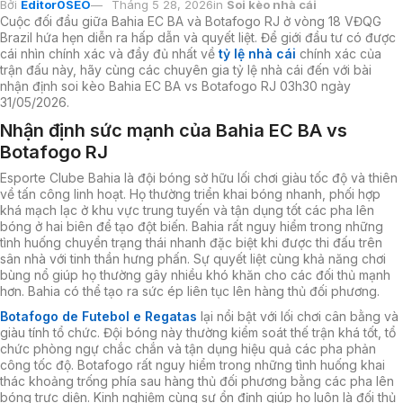
Bởi
Editor0SEO
Tháng 5 28, 2026
in
Soi kèo nhà cái
Cuộc đối đầu giữa Bahia EC BA và Botafogo RJ ở vòng 18 VĐQG
Brazil hứa hẹn diễn ra hấp dẫn và quyết liệt. Để giới đầu tư có được
cái nhìn chính xác và đầy đủ nhất
về
tỷ lệ nhà cái
chính xác của
trận đấu này, hãy cùng các chuyên gia tỷ lệ nhà cái
đến với bài
nhận định soi kèo Bahia EC BA vs Botafogo RJ 03h30 ngày
31/05/2026.
Nhận định sức mạnh của Bahia EC BA vs
Botafogo RJ
Esporte Clube Bahia là đội bóng sở hữu lối chơi giàu tốc độ và thiên
về tấn công linh hoạt. Họ thường triển khai bóng nhanh, phối hợp
khá mạch lạc ở khu vực trung tuyến và tận dụng tốt các pha lên
bóng ở hai biên để tạo đột biến. Bahia rất nguy hiểm trong những
tình huống chuyển trạng thái nhanh đặc biệt khi được thi đấu trên
sân nhà với tinh thần hưng phấn. Sự quyết liệt cùng khả năng chơi
bùng nổ giúp họ thường gây nhiều khó khăn cho các đối thủ mạnh
hơn. Bahia có thể tạo ra sức ép liên tục lên hàng thủ đối phương.
Botafogo de Futebol e Regatas
lại nổi bật với lối chơi cân bằng và
giàu tính tổ chức. Đội bóng này thường kiểm soát thế trận khá tốt, tổ
chức phòng ngự chắc chắn và tận dụng hiệu quả các pha phản
công tốc độ. Botafogo rất nguy hiểm trong những tình huống khai
thác khoảng trống phía sau hàng thủ đối phương bằng các pha lên
bóng trực diện. Kinh nghiệm cùng sự ổn định giúp họ luôn là đối thủ