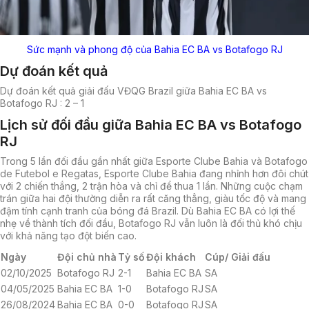
Sức mạnh và phong độ của Bahia EC BA vs Botafogo RJ
Dự đoán kết quả
Dự đoán kết quả giải đấu VĐQG Brazil giữa Bahia EC BA vs
Botafogo RJ : 2 – 1
Lịch sử đối đầu giữa Bahia EC BA vs Botafogo
RJ
Trong 5 lần đối đầu gần nhất giữa Esporte Clube Bahia và Botafogo
de Futebol e Regatas, Esporte Clube Bahia đang nhỉnh hơn đôi chút
với 2 chiến thắng, 2 trận hòa và chỉ để thua 1 lần. Những cuộc chạm
trán giữa hai đội thường diễn ra rất căng thẳng, giàu tốc độ và mang
đậm tính cạnh tranh của bóng đá Brazil. Dù Bahia EC BA có lợi thế
nhẹ về thành tích đối đầu, Botafogo RJ vẫn luôn là đối thủ khó chịu
với khả năng tạo đột biến cao.
Ngày
Đội chủ nhà
Tỷ số
Đội khách
Cúp/ Giải đấu
02/10/2025
Botafogo RJ
2-1
Bahia EC BA
SA
04/05/2025
Bahia EC BA
1-0
Botafogo RJ
SA
26/08/2024
Bahia EC BA
0-0
Botafogo RJ
SA