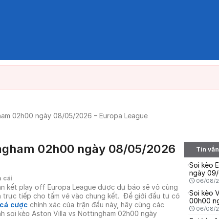
ngham 02h00 ngày 08/05/2026 – Europa League
ttingham 02h00 ngày 08/05/2026
Tin vắn
Soi kèo 
ngày 09
 cái
06/08/
bán kết play off Europa League được dự báo sẽ vô cùng
Soi kèo 
h trực tiếp cho tấm vé vào chung kết. Để giới đầu tư có
00h00 n
ệ cá cược
chính xác của trận đấu này, hãy cùng các
Đào Nha
06/08/
nh soi kèo Aston Villa vs Nottingham 02h00 ngày