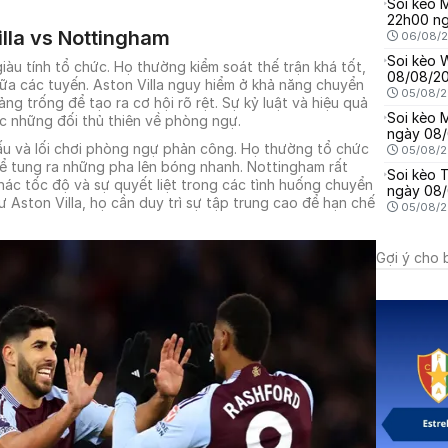
Soi kèo 
22h00 ng
lla vs Nottingham
Đoàn An
06/08/
Soi kèo 
giàu tính tổ chức. Họ thường kiểm soát thế trận khá tốt,
08/08/20
giữa các tuyến. Aston Villa nguy hiểm ở khả năng chuyển
05/08/
ng trống để tạo ra cơ hội rõ rệt. Sự kỷ luật và hiệu quả
Soi kèo M
ớc những đối thủ thiên về phòng ngự.
ngày 08
đấu và lối chơi phòng ngự phản công. Họ thường tổ chức
Champio
05/08/
 để tung ra những pha lên bóng nhanh. Nottingham rất
Soi kèo 
thác tốc độ và sự quyết liệt trong các tình huống chuyển
ngày 08
ư Aston Villa, họ cần duy trì sự tập trung cao để hạn chế
Champio
05/08/
Gợi ý cho 