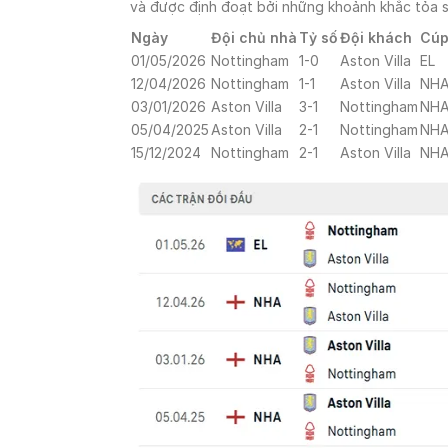
và được định đoạt bởi những khoảnh khắc tỏa 
Ngày
Đội chủ nhà
Tỷ số
Đội khách
Cúp
01/05/2026
Nottingham
1-0
Aston Villa
EL
12/04/2026
Nottingham
1-1
Aston Villa
NH
03/01/2026
Aston Villa
3-1
Nottingham
NH
05/04/2025
Aston Villa
2-1
Nottingham
NH
15/12/2024
Nottingham
2-1
Aston Villa
NH