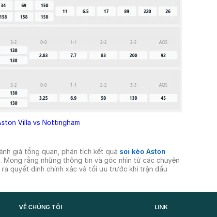
Aston Villa vs Nottingham
đánh giá tổng quan, phân tích kết quả
soi kèo Aston
6
. Mong rằng những thông tin và góc nhìn từ các chuyên
 ra quyết định chính xác và tối ưu trước khi trận đấu
VỀ CHÚNG TÔI
LINK