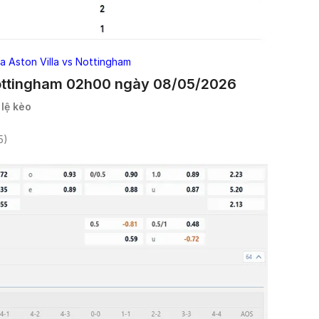
ữa Aston Villa vs Nottingham
 Nottingham 02h00 ngày 08/05/2026
 lệ kèo
5)