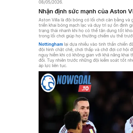
08/05/2026.
Nhận định sức mạnh của Aston Vi
Aston Villa là đội bóng có lối chơi cân bằng và 
triển khai bóng mạch lạc và duy trì sự ổn định 
trạng thái nhanh khi họ có thể tận dụng tốt khoả
trong lối chơi giúp họ thường chiếm ưu thế trư
Nottingham
lại dựa nhiều vào tinh thần chiến 
đội hình chặt chẽ, chơi thấp và chờ đợi cơ hội
nguy hiểm khi có không gian với khả năng khai 
đổi. Tuy nhiên trước những đội kiểm soát tốt nh
áp lực liên tục.