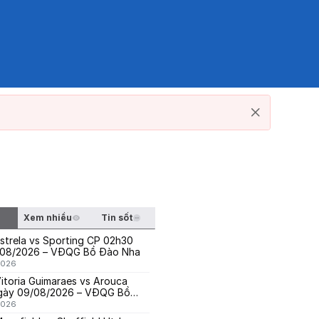
Xem nhiều
Tin sốt
Estrela vs Sporting CP 02h30
/08/2026 – VĐQG Bồ Đào Nha
2026
Vitoria Guimaraes vs Arouca
gày 09/08/2026 – VĐQG Bồ
2026