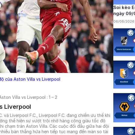
Soi kèo E
ngày 09/
06/08/2026
 của Aston Villa vs Liverpool
on Villa vs Liverpool : 1 – 2
vs Liverpool
. và Liverpool F.C., Liverpool F.C. đang chiếm ưu thế khi
ường thể hiện sự vượt trội nhờ hàng công giàu tốc độ
hi chạm trán Aston Villa. Các cuộc đối đầu giữa hai đội
à nhiều bàn thắng hứa hẹn tiếp tục mang đến màn so tài