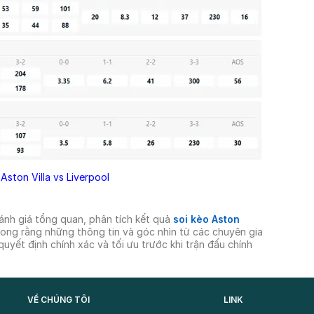
Aston Villa vs Liverpool
đánh giá tổng quan, phân tích kết quả
soi kèo Aston
Mong rằng những thông tin và góc nhìn từ các chuyên gia
quyết định chính xác và tối ưu trước khi trận đấu chính
VỀ CHÚNG TÔI
LINK