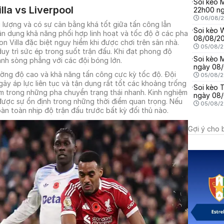
Soi kèo 
la vs Liverpool
22h00 ng
Đoàn An
06/08/
ng lượng và có sự cân bằng khá tốt giữa tấn công lẫn
Soi kèo 
ận dụng khả năng phối hợp linh hoạt và tốc độ ở các pha
08/08/20
on Villa đặc biệt nguy hiểm khi được chơi trên sân nhà.
05/08/
uy trì sức ép trong suốt trận đấu. Khi đạt phong độ
Soi kèo M
anh sòng phẳng với các đội bóng lớn.
ngày 08
ờng độ cao và khả năng tấn công cực kỳ tốc độ. Đội
Champio
05/08/
ây áp lực liên tục và tận dụng rất tốt các khoảng trống
Soi kèo 
ểm trong những pha chuyển trạng thái nhanh. Kinh nghiệm
ngày 08
 được sự ổn định trong những thời điểm quan trọng. Nếu
Champio
05/08/
àn toàn nhịp độ trận đấu trước bất kỳ đối thủ nào.
Gợi ý cho 