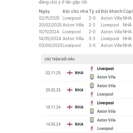
đáng chú ý ở lần gặp tới.
Ngày
Đội chủ nhà
Tỷ số
Đội khách
Cúp/
02/11/2025
Liverpool
2-0
Aston Villa
NHA
20/02/2025
Aston Villa
2-2
Liverpool
NHA
10/11/2024
Liverpool
2-0
Aston Villa
NHA
14/05/2024
Aston Villa
3-3
Liverpool
NHA
03/09/2023
Liverpool
3-0
Aston Villa
NHA