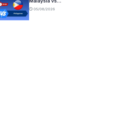
Malaysia vs
Philippines
05/08/2026
20h00 ngày
08/08/2026 –
ASEAN
Championship