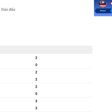
 Giải đấu