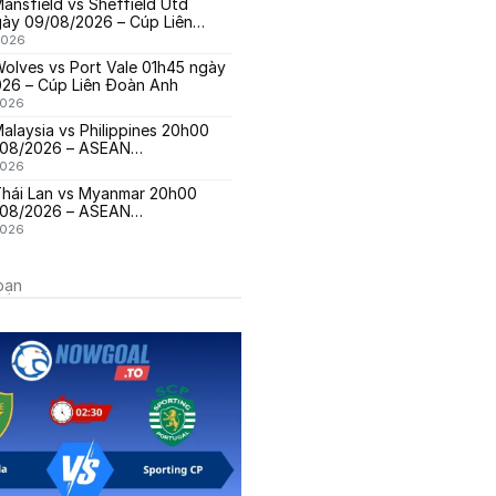
Mansfield vs Sheffield Utd
ày 09/08/2026 – Cúp Liên
h
2026
Wolves vs Port Vale 01h45 ngày
26 – Cúp Liên Đoàn Anh
2026
alaysia vs Philippines 20h00
/08/2026 – ASEAN
nship
2026
Thái Lan vs Myanmar 20h00
/08/2026 – ASEAN
nship
2026
bạn