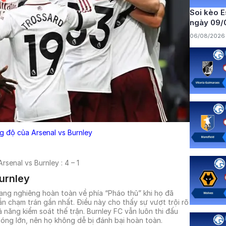
Soi kèo E
ngày 09/
06/08/2026
 độ của Arsenal vs Burnley
senal vs Burnley : 4 – 1
Burnley
đang nghiêng hoàn toàn về phía “Pháo thủ” khi họ đã
ần chạm trán gần nhất. Điều này cho thấy sự vượt trội rõ
ả năng kiểm soát thế trận. Burnley FC vẫn luôn thi đấu
 bóng lớn, nên họ không dễ bị đánh bại hoàn toàn.