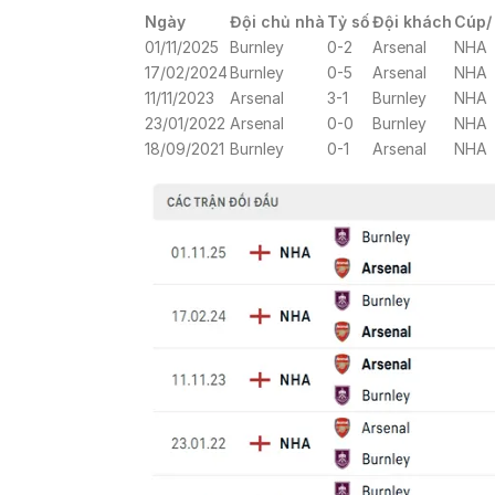
Ngày
Đội chủ nhà
Tỷ số
Đội khách
Cúp/ 
01/11/2025
Burnley
0-2
Arsenal
NHA
17/02/2024
Burnley
0-5
Arsenal
NHA
11/11/2023
Arsenal
3-1
Burnley
NHA
23/01/2022
Arsenal
0-0
Burnley
NHA
18/09/2021
Burnley
0-1
Arsenal
NHA