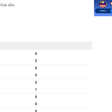
Giải đấu