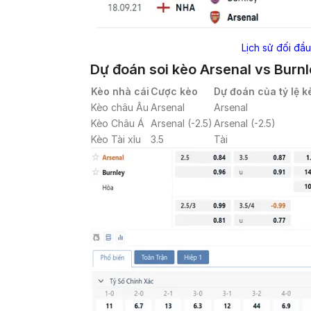
Lịch sử đối đầu
Dự đoán soi kèo Arsenal vs Bur
Kèo nhà cái
Cược kèo
Dự đoán của tỷ lệ k
Kèo châu Âu
Arsenal
Arsenal
Kèo Châu Á
Arsenal (-2.5)
Arsenal (-2.5)
Kèo Tài xỉu
3.5
Tài