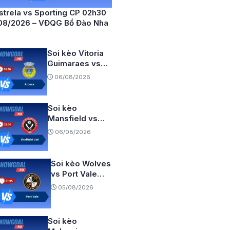
strela vs Sporting CP 02h30
08/2026 – VĐQG Bồ Đào Nha
Soi kèo Vitoria
Guimaraes vs
Arouca 00h00
06/08/2026
ngày
09/08/2026 –
VĐQG Bồ Đào
Soi kèo
Nha
Mansfield vs
Sheffield Utd
06/08/2026
22h00 ngày
09/08/2026 –
Cúp Liên Đoàn
Soi kèo Wolves
Anh
vs Port Vale
01h45 ngày
05/08/2026
08/08/2026 –
Cúp Liên Đoàn
Anh
Soi kèo