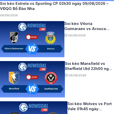
Soi kèo Estrela vs Sporting CP 02h30 ngày 09/08/2026 –
VĐQG Bồ Đào Nha
06/08/2026
Soi kèo Vitoria
Guimaraes vs Arouca
00h00 ngày 09/08/2026
06/08/2026
– VĐQG Bồ Đào Nha
Soi kèo Mansfield vs
Sheffield Utd 22h00 ngày
09/08/2026 – Cúp Liên
06/08/2026
Đoàn Anh
Soi kèo Wolves vs Port
Vale 01h45 ngày
08/08/2026 – Cúp Liên