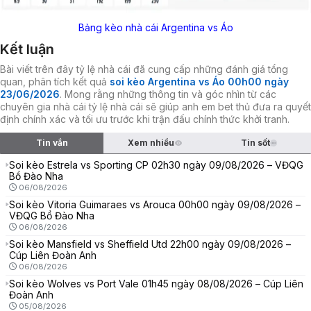
Bảng kèo nhà cái Argentina vs Áo
Kết luận
Bài viết trên đây tỷ lệ nhà cái đã cung cấp những đánh giá tổng
quan, phân tích kết quả
soi kèo Argentina vs Áo 00h00 ngày
23/06/2026
. Mong rằng những thông tin và góc nhìn từ các
chuyên gia nhà cái tỷ lệ nhà cái sẽ giúp anh em bet thủ đưa ra quyết
định chính xác và tối ưu trước khi trận đấu chính thức khởi tranh.
Tin vắn
Xem nhiều
Tin sốt
Soi kèo Estrela vs Sporting CP 02h30 ngày 09/08/2026 – VĐQG
Bồ Đào Nha
06/08/2026
Soi kèo Vitoria Guimaraes vs Arouca 00h00 ngày 09/08/2026 –
VĐQG Bồ Đào Nha
06/08/2026
Soi kèo Mansfield vs Sheffield Utd 22h00 ngày 09/08/2026 –
Cúp Liên Đoàn Anh
06/08/2026
Soi kèo Wolves vs Port Vale 01h45 ngày 08/08/2026 – Cúp Liên
Đoàn Anh
05/08/2026