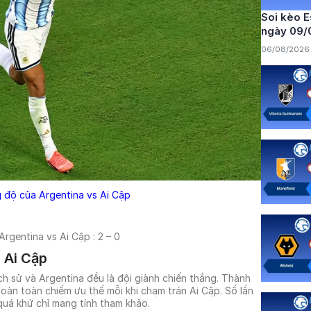
Soi kèo E
ngày 09/
06/08/2026
 độ của Argentina vs Ai Cập
rgentina vs Ai Cập : 2 – 0
s Ai Cập
ịch sử và Argentina đều là đội giành chiến thắng. Thành
oàn toàn chiếm ưu thế mỗi khi chạm trán Ai Cập. Số lần
quá khứ chỉ mang tính tham khảo.