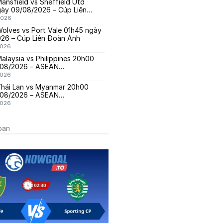
Mansfield vs Sheffield Utd
ày 09/08/2026 – Cúp Liên
h
2026
Wolves vs Port Vale 01h45 ngày
26 – Cúp Liên Đoàn Anh
2026
alaysia vs Philippines 20h00
/08/2026 – ASEAN
nship
2026
Thái Lan vs Myanmar 20h00
/08/2026 – ASEAN
nship
2026
bạn