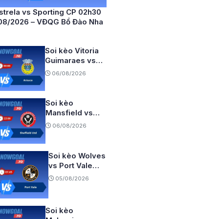
strela vs Sporting CP 02h30
08/2026 – VĐQG Bồ Đào Nha
Soi kèo Vitoria
Guimaraes vs
Arouca 00h00
06/08/2026
ngày
09/08/2026 –
VĐQG Bồ Đào
Soi kèo
Nha
Mansfield vs
Sheffield Utd
06/08/2026
22h00 ngày
09/08/2026 –
Cúp Liên Đoàn
Soi kèo Wolves
Anh
vs Port Vale
01h45 ngày
05/08/2026
08/08/2026 –
Cúp Liên Đoàn
Anh
Soi kèo