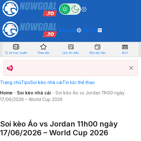
Bóng đá
Tin tức
Tỷ số trực tuyến
Theo dõi
Lịch thi đấu
Kho dữ liệu
6in1
Trang chủ
Tips
Soi kèo nhà cái
Tin tức thể thao
Home
-
Soi kèo nhà cái
-
Soi kèo Áo vs Jordan 11h00 ngày
17/06/2026 – World Cup 2026
Soi kèo Áo vs Jordan 11h00 ngày
17/06/2026 – World Cup 2026