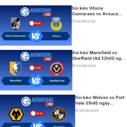
Soi kèo Vitoria
Guimaraes vs Arouca
00h00 ngày 09/08/2026
06/08/2026
– VĐQG Bồ Đào Nha
Soi kèo Mansfield vs
Sheffield Utd 22h00 ngày
09/08/2026 – Cúp Liên
06/08/2026
Đoàn Anh
Soi kèo Wolves vs Port
Vale 01h45 ngày
08/08/2026 – Cúp Liên
05/08/2026
Đoàn Anh