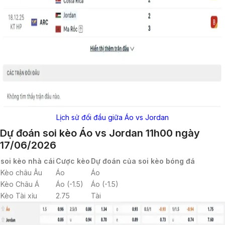
Lịch sử đối đầu giữa Áo vs Jordan
Dự đoán soi kèo Áo vs Jordan 11h00 ngày
17/06/2026
soi kèo nhà cái
Cược kèo
Dự đoán của soi kèo bóng đá
Kèo châu Âu
Áo
Áo
Kèo Châu Á
Áo (-1.5)
Áo (-1.5)
Kèo Tài xỉu
2.75
Tài