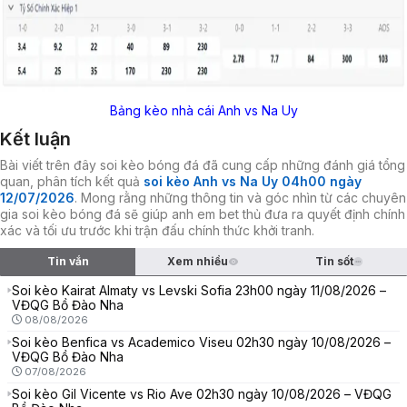
Bảng kèo nhà cái Anh vs Na Uy
Kết luận
Bài viết trên đây soi kèo bóng đá đã cung cấp những đánh giá tổng
quan, phân tích kết quả
soi kèo Anh vs Na Uy 04h00 ngày
12/07/2026
. Mong rằng những thông tin và góc nhìn từ các chuyên
gia soi kèo bóng đá sẽ giúp anh em bet thủ đưa ra quyết định chính
xác và tối ưu trước khi trận đấu chính thức khởi tranh.
Tin vắn
Xem nhiều
Tin sốt
Soi kèo Kairat Almaty vs Levski Sofia 23h00 ngày 11/08/2026 –
VĐQG Bồ Đào Nha
08/08/2026
Soi kèo Benfica vs Academico Viseu 02h30 ngày 10/08/2026 –
VĐQG Bồ Đào Nha
07/08/2026
Soi kèo Gil Vicente vs Rio Ave 02h30 ngày 10/08/2026 – VĐQG