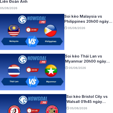
Liên Đoàn Anh
05/08/2026
Soi kèo Malaysia vs
Philippines 20h00 ngày
08/08/2026 – ASEAN
05/08/2026
Championship
Soi kèo Thái Lan vs
Myanmar 20h00 ngày
08/08/2026 – ASEAN
05/08/2026
Championship
Soi kèo Bristol City vs
Walsall 01h45 ngày
07/08/2026 – Cúp Liên
05/08/2026
Đoàn Anh