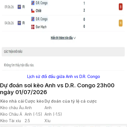
Lịch sử đối đầu giữa Anh vs D.R. Congo
Dự đoán soi kèo Anh vs D.R. Congo 23h00
ngày 01/07/2026
Kèo nhà cái
Cược kèo
Dự đoán của tỷ lệ cá cược
Kèo châu Âu
Anh
Anh
Kèo Châu Á
Anh (-1.5)
Anh (-1.5)
Kèo Tài xỉu
2.5
Xỉu