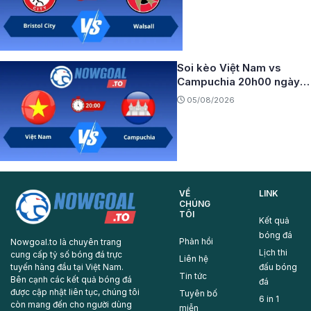
Soi kèo Việt Nam vs
Campuchia 20h00 ngày
07/08/2026 – ASEAN
05/08/2026
Championship
VỀ
LINK
CHÚNG
TÔI
Kết quả
bóng đá
Phản hồi
Nowgoal.to là chuyên trang
Lịch thi
cung cấp tỷ số bóng đá trực
Liên hệ
đấu bóng
tuyến hàng đầu tại Việt Nam.
Tin tức
Bên cạnh các kết quả bóng đá
đá
được cập nhật liên tục, chúng tôi
Tuyên bố
6 in 1
còn mang đến cho người dùng
miễn