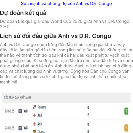
Sức mạnh và phong độ của Anh vs D.R. Congo
Dự đoán kết quả
Dự đoán kết quả giải đấu World Cup 2026 giữa Anh vs D.R. Congo :
2 – 0
Lịch sử đối đầu giữa Anh vs D.R. Congo
Anh vs D.R. Congo chưa từng đối đầu nhau trong quá khứ vì vậy
đây sẽ là lần gặp gỡ đầu tiên trong lịch sử giữa hai đội. Không có lợi
thế nào về thành tích đối đầu khi cả hai đều xuất phát từ vạch xuất
phát giống nhau. Điều đó giúp trận đấu trở nên hấp dẫn hơn và chứa
đựng nhiều bất ngờ tiềm ẩn. Anh được đánh giá nhỉnh hơn nhờ đẳng
cấp và chất lượng đội hình vượt trội. Cộng hòa Dân chủ Congo vẫn
là đối thủ đáng gờm với lối chơi giàu tốc độ và tinh thần chiến đấu
mạnh mẽ.