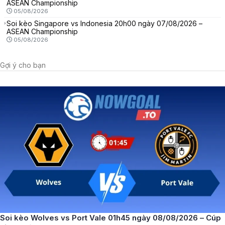
ASEAN Championship
05/08/2026
Soi kèo Singapore vs Indonesia 20h00 ngày 07/08/2026 –
ASEAN Championship
05/08/2026
Gợi ý cho bạn
Soi kèo Wolves vs Port Vale 01h45 ngày 08/08/2026 – Cúp