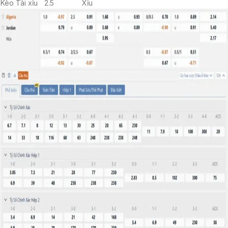
Kèo Tài xỉu
2.5
Xỉu