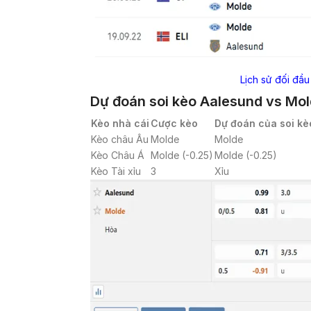
Lịch sử đối đầ
Dự đoán soi kèo Aalesund vs Mo
Kèo nhà cái
Cược kèo
Dự đoán của soi kè
Kèo châu Âu
Molde
Molde
Kèo Châu Á
Molde (-0.25)
Molde (-0.25)
Kèo Tài xỉu
3
Xỉu