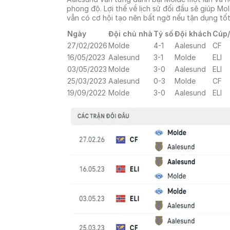
phong độ. Lợi thế về lịch sử đối đầu sẽ giúp M
vẫn có cơ hội tạo nên bất ngờ nếu tận dụng tốt l
Ngày
Đội chủ nhà
Tỷ số
Đội khách
Cúp/
27/02/2026
Molde
4-1
Aalesund
CF
16/05/2023
Aalesund
3-1
Molde
ELI
03/05/2023
Molde
3-0
Aalesund
ELI
25/03/2023
Aalesund
0-3
Molde
CF
19/09/2022
Molde
3-0
Aalesund
ELI