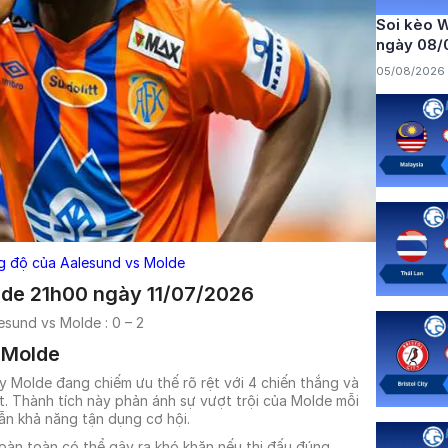
Soi kèo W
ngày 08/
05/08/2026
 độ của Aalesund vs Molde
lde 21h00 ngày 11/07/2026
sund vs Molde : 0 – 2
s Molde
y Molde đang chiếm ưu thế rõ rệt với 4 chiến thắng và
ất. Thành tích này phản ánh sự vượt trội của Molde mỗi
lẫn khả năng tận dụng cơ hội.
oàn toàn có thể gây ra khó khăn nếu thi đấu đúng