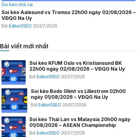
Soi kèo nhà cái
Soi kèo Aalesund vs Tromso 22h00 ngày 02/08/2026 –
VĐQG Na Uy
Bởi
Editor0SEO
30/07/2026
Bài viết mới nhất
Soi kèo KFUM Oslo vs Kristiansund BK
22h00 ngày 02/08/2026 – VĐQG Na Uy
Bởi
Editor0SEO
30/07/2026
Soi kèo Bodo Glimt vs Lillestrom 02h00
ngày 01/08/2026 – VĐQG Na Uy
Bởi
Editor0SEO
30/07/2026
Soi kèo Thái Lan vs Malaysia 20h00 ngày
01/08/2026 – ASEAN Championship
Bởi
Editor0SEO
30/07/2026