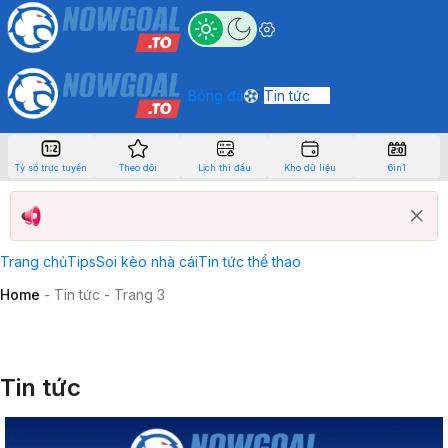
Bóng đá
Tin tức
Tỷ số trực tuyến
Theo dõi
Lịch thi đấu
Kho dữ liệu
6in1
Trang chủ
Tips
Soi kèo nhà cái
Tin tức thể thao
Home
-
Tin tức
-
Trang 3
Tin tức