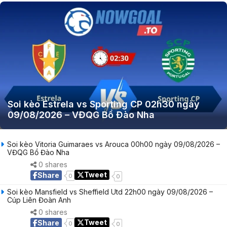
Soi kèo Estrela vs Sporting CP 02h30 ngày
09/08/2026 – VĐQG Bồ Đào Nha
Soi kèo Vitoria Guimaraes vs Arouca 00h00 ngày 09/08/2026 –
VĐQG Bồ Đào Nha
0 shares
Tweet
Share
0
0
Soi kèo Mansfield vs Sheffield Utd 22h00 ngày 09/08/2026 –
Cúp Liên Đoàn Anh
0 shares
Tweet
Share
0
0