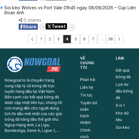
Soi kèo Wolves vs Port Vale 01h45 ngày 08/08/2026 – Cúp Liên
Đoàn Anh
0 shares
Tweet
Share
0
0
1
2
3
5
6
7
…
38
4
VỀ
LINK
CHÚNG
TÔI
Kết quả
bóng đá
Phản hồi
Nowgoal.to là chuyên trang
Lịch thi
cung cấp tỷ số bóng đá trực
Liên hệ
đấu bóng
tuyến hàng đầu tại Việt Nam.
Tin tức
Bên cạnh các kết quả bóng đá
đá
được cập nhật liên tục, chúng tôi
Tuyên bố
6 in 1
còn mang đến cho người dùng
miễn
Kho dữ
lịch thi đấu mới nhất của các giải
trách
bóng đá hàng đầu thế giới như
liệu
nhiệm
Ngoại Hạng Anh, La Liga,
Soi kèo
Chính
Bundesliga, Serie A, Ligue 1,....
sách