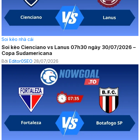
Soi kèo nhà cái
Soi kèo Cienciano vs Lanus 07h30 ngày 30/07/2026 –
Copa Sudamericana
Bởi
Editor0SEO
28/07/2026