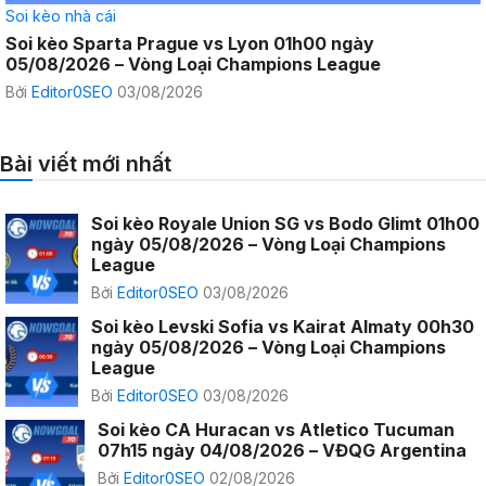
Soi kèo nhà cái
Soi kèo Sparta Prague vs Lyon 01h00 ngày
05/08/2026 – Vòng Loại Champions League
Bởi
Editor0SEO
03/08/2026
Bài viết mới nhất
Soi kèo Royale Union SG vs Bodo Glimt 01h00
ngày 05/08/2026 – Vòng Loại Champions
League
Bởi
Editor0SEO
03/08/2026
Soi kèo Levski Sofia vs Kairat Almaty 00h30
ngày 05/08/2026 – Vòng Loại Champions
League
Bởi
Editor0SEO
03/08/2026
Soi kèo CA Huracan vs Atletico Tucuman
07h15 ngày 04/08/2026 – VĐQG Argentina
Bởi
Editor0SEO
02/08/2026