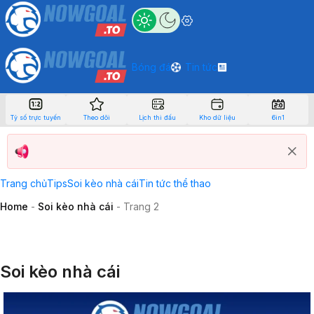
Bóng đá
Tin tức
Tỷ số trực tuyến
Theo dõi
Lịch thi đấu
Kho dữ liệu
6in1
Trang chủ
Tips
Soi kèo nhà cái
Tin tức thể thao
Home
-
Soi kèo nhà cái
-
Trang 2
Soi kèo nhà cái