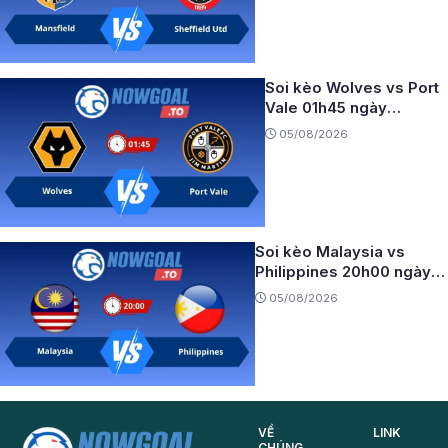
Soi kèo Wolves vs Port
Vale 01h45 ngày
08/08/2026 – Cúp Liên
05/08/2026
Đoàn Anh
Soi kèo Malaysia vs
Philippines 20h00 ngày
08/08/2026 – ASEAN
05/08/2026
Championship
VỀ
LINK
CHÚNG