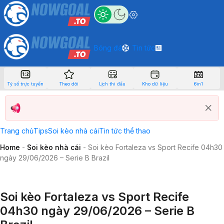
Bóng đá
Tin tức
Tỷ số trực tuyến
Theo dõi
Lịch thi đấu
Kho dữ liệu
6in1
Trang chủ
Tips
Soi kèo nhà cái
Tin tức thể thao
Home
-
Soi kèo nhà cái
-
Soi kèo Fortaleza vs Sport Recife 04h30
ngày 29/06/2026 – Serie B Brazil
Soi kèo Fortaleza vs Sport Recife
04h30 ngày 29/06/2026 – Serie B