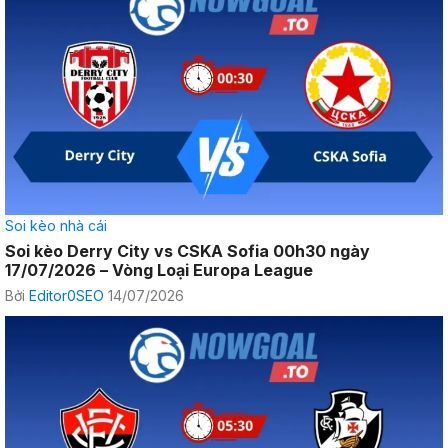
Soi kèo nhà cái
Soi kèo Derry City vs CSKA Sofia 00h30 ngày
17/07/2026 – Vòng Loại Europa League
Bởi
Editor0SEO
14/07/2026