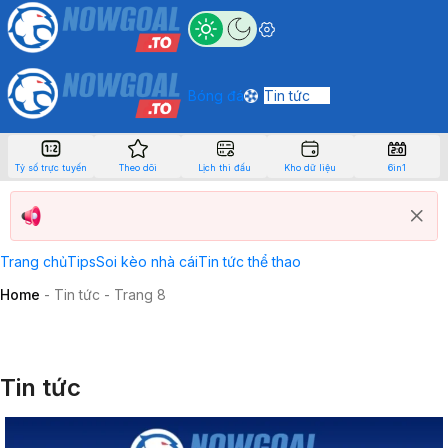
Bóng đá
Tin tức
Tỷ số trực tuyến
Theo dõi
Lịch thi đấu
Kho dữ liệu
6in1
Trang chủ
Tips
Soi kèo nhà cái
Tin tức thể thao
Home
-
Tin tức
-
Trang 8
Tin tức