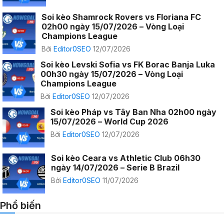
Soi kèo Shamrock Rovers vs Floriana FC
02h00 ngày 15/07/2026 – Vòng Loại
Champions League
Bởi
Editor0SEO
12/07/2026
Soi kèo Levski Sofia vs FK Borac Banja Luka
00h30 ngày 15/07/2026 – Vòng Loại
Champions League
Bởi
Editor0SEO
12/07/2026
Soi kèo Pháp vs Tây Ban Nha 02h00 ngày
15/07/2026 – World Cup 2026
Bởi
Editor0SEO
12/07/2026
Soi kèo Ceara vs Athletic Club 06h30
ngày 14/07/2026 – Serie B Brazil
Bởi
Editor0SEO
11/07/2026
Phổ biến