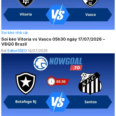
Soi kèo nhà cái
Soi kèo Vitoria vs Vasco 05h30 ngày 17/07/2026 –
VĐQG Brazil
Bởi
Editor0SEO
14/07/2026