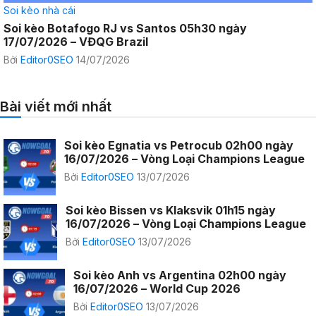
Soi kèo nhà cái
Soi kèo Botafogo RJ vs Santos 05h30 ngày
17/07/2026 – VĐQG Brazil
Bởi
Editor0SEO
14/07/2026
Bài viết mới nhất
Soi kèo Egnatia vs Petrocub 02h00 ngày
16/07/2026 – Vòng Loại Champions League
Bởi
Editor0SEO
13/07/2026
Soi kèo Bissen vs Klaksvik 01h15 ngày
16/07/2026 – Vòng Loại Champions League
Bởi
Editor0SEO
13/07/2026
Soi kèo Anh vs Argentina 02h00 ngày
16/07/2026 – World Cup 2026
Bởi
Editor0SEO
13/07/2026