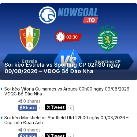
Soi kèo Estrela vs Sporting CP 02h30 ngày
09/08/2026 – VĐQG Bồ Đào Nha
Soi kèo Vitoria Guimaraes vs Arouca 00h00 ngày 09/08/2026 –
VĐQG Bồ Đào Nha
0 shares
Tweet
Share
0
0
Soi kèo Mansfield vs Sheffield Utd 22h00 ngày 09/08/2026 –
Cúp Liên Đoàn Anh
0 shares
Tweet
Share
0
0